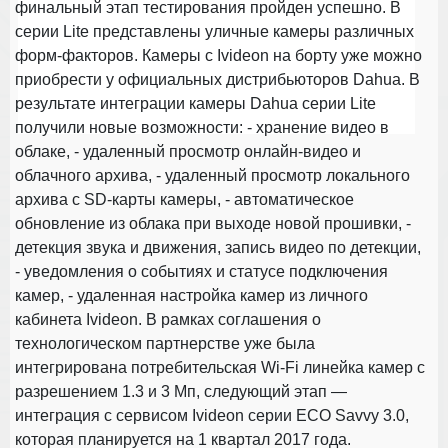
финальный этап тестирования пройден успешно. В
серии Lite представлены уличные камеры различных
форм-факторов. Камеры с Ivideon на борту уже можно
приобрести у официальных дистрибьюторов Dahua.
В
результате интеграции камеры Dahua серии Lite
получили новые возможности:
- хранение видео в
облаке,
- удаленный просмотр онлайн-видео и
облачного архива,
- удаленный просмотр локального
архива с SD-карты камеры,
- автоматическое
обновление из облака при выходе новой прошивки,
-
детекция звука и движения, запись видео по детекции,
- уведомления о событиях и статусе подключения
камер,
- удаленная настройка камер из личного
кабинета Ivideon.
В рамках соглашения о
технологическом партнерстве уже была
интегрирована потребительская Wi-Fi линейка камер с
разрешением 1.3 и 3 Мп, следующий этап —
интеграция с сервисом Ivideon серии ECO Savvy 3.0,
которая планируется на 1 квартал 2017 года.