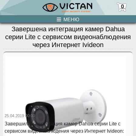
0
МЕНЮ
Завершена интеграция камер Dahua
ПРОДУКЦИЯ
серии Lite с сервисом видеонаблюдения
через Интернет Ivideon
НОВОСТИ
О НАС
УСЛУГИ
КОНТАКТЫ
25.04.2019 00:00
Завершилась интеграция камер Dahua серии Lite c
сервисом видеонаблюдения через Интернет Ivideon: