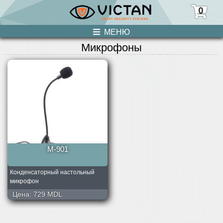
0
МЕНЮ
Микрофоны
ПРОДУКЦИЯ
НОВОСТИ
О НАС
УСЛУГИ
КОНТАКТЫ
M-901
Конденсаторный настольный
микрофон
Цена:
729 MDL