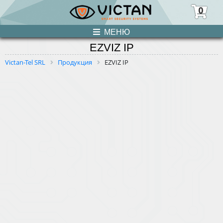
0
МЕНЮ
EZVIZ IP
ПРОДУКЦИЯ
Victan-Tel SRL
Продукция
EZVIZ IP
НОВОСТИ
О НАС
УСЛУГИ
КОНТАКТЫ