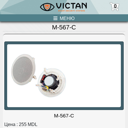
0
МЕНЮ
M-567-C
ПРОДУКЦИЯ
НОВОСТИ
О НАС
УСЛУГИ
КОНТАКТЫ
M-567-C
Цена :
255
MDL