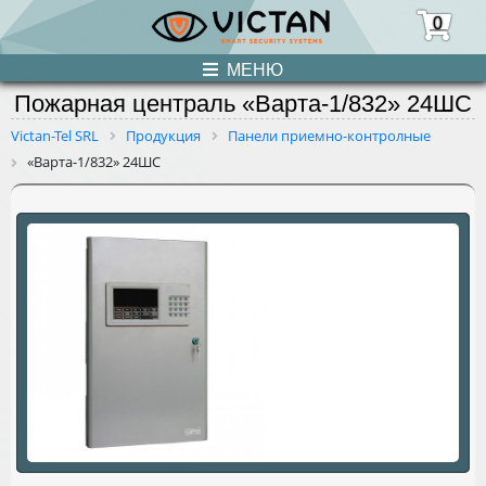
0
МЕНЮ
Пожарная централь «Варта-1/832» 24ШС
ПРОДУКЦИЯ
Victan-Tel SRL
Продукция
Панели приемно-контролные
«Варта-1/832» 24ШС
НОВОСТИ
О НАС
УСЛУГИ
КОНТАКТЫ