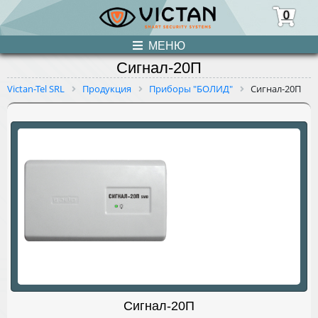
0
МЕНЮ
Сигнал-20П
ПРОДУКЦИЯ
Victan-Tel SRL
Продукция
Приборы "БОЛИД"
Сигнал-20П
НОВОСТИ
О НАС
УСЛУГИ
КОНТАКТЫ
Сигнал-20П