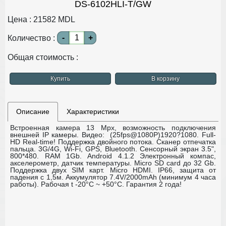
DS-6102HLI-T/GW
Цена :
21582
MDL
-
+
Количество :
Общая стоимость :
Купить
В корзину
Описание
Характеристики
Встроенная камера 13 Mpx, возможность подключения
внешней IP камеры.
Видео: (25fps@1080P)1920?1080. Full-
HD Real-time!
Поддержка двойного потока.
Сканер отпечатка
пальца.
3G/4G, Wi-Fi, GPS, Bluetooth.
Сенсорный экран 3.5",
800*480.
RAM 1Gb.
Android 4.1.2
Электронный компас,
акселерометр, датчик температуры.
Micro SD card до 32 Gb.
Поддержка двух SIM карт.
Micro HDMI.
IP66, защита от
падения с 1,5м.
Аккумулятор 7.4V/2000mAh (минимум 4 часа
работы).
Рабочая t -20°С ~ +50°С.
Гарантия 2 года!