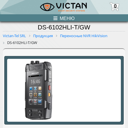
0
МЕНЮ
DS-6102HLI-T/GW
ПРОДУКЦИЯ
Victan-Tel SRL
Продукция
Переносные NVR HikVision
DS-6102HLI-T/GW
НОВОСТИ
О НАС
УСЛУГИ
КОНТАКТЫ