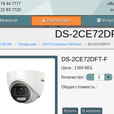
 79 44 7777
off
 22 83 7720
i
Новости
Продукция
Услуг
DS-2CE72D
n-Tel SRL
Продукция
HD-TVI Камеры HikVision
DS-2CE72DFT-F
DS-2CE72DFT-F
Цена :
1366
MDL
-
+
Количество :
Общая стоимость :
Купить
В корзину