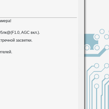
амера!
5лк@(F1.0, AGC вкл.).
.
тречной засветки.
ителей.