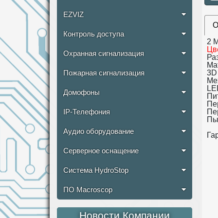
EZVIZ
О
Контроль доступа
2 M
Цв
Охранная сигнализация
Ра
Ма
3D
Пожарная сигнализация
Ме
LE
Домофоны
Пи
Пе
Пе
IP-Телефония
Пы
Аудио оборудование
Гар
Серверное оснащение
Система HydroStop
ПО Macroscop
Новости Компании