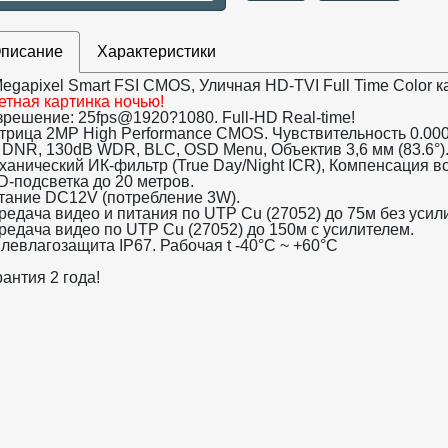
писание
Характеристики
egapixel Smart FSI CMOS, Уличная HD-TVI Full Time Color к
етная картинка ночью!
зрешение: 25fps@1920?1080. Full-HD Real-time!
трица 2MP High Performance CMOS. Чувствительность 0.000
 DNR, 130dB WDR, BLC, OSD Menu, Объектив 3,6 мм (83.6°)
ханический ИК-фильтр (True Day/Night ICR), Компенсация вс
D-подсветка до 20 метров.
тание DC12V (потребление 3W).
редача видео и питания по UTP Cu (27052) до 75м без усил
редача видео по UTP Cu (27052) до 150м с усилителем.
левлагозащита IP67. Рабочая t -40°С ~ +60°С
антия 2 года!