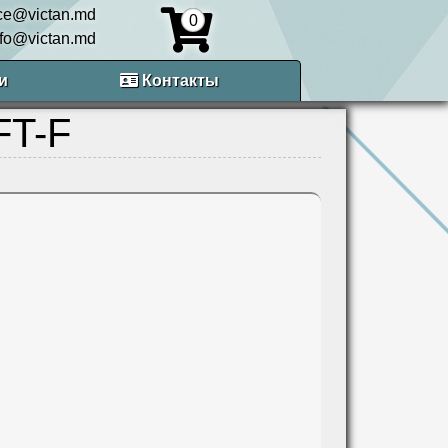
ice@victan.md
0
nfo@victan.md
и
Контакты
FT-F