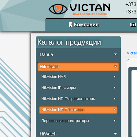
+373
+373
Компания
Каталог продукции
Victa
Dahua
HikVision
HikVision NVR
HikVision IP-камеры
HikVision HD-TVI регистраторы
HikVision HD-TVI камеры
Переносные регистраторы
HiWatch