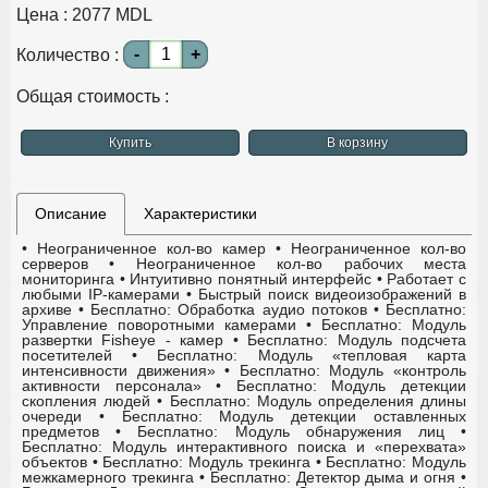
Цена :
2077
MDL
-
+
Количество :
Общая стоимость :
Купить
В корзину
Описание
Характеристики
• Неограниченное кол-во камер
• Неограниченное кол-во
серверов
• Неограниченное кол-во рабочих места
мониторинга
• Интуитивно понятный интерфейс
• Работает с
любыми IP-камерами
• Быстрый поиск видеоизображений в
архиве
• Бесплатно: Обработка аудио потоков
• Бесплатно:
Управление поворотными камерами
• Бесплатно: Модуль
развертки Fisheye - камер
• Бесплатно: Модуль подсчета
посетителей
• Бесплатно: Модуль «тепловая карта
интенсивности движения»
• Бесплатно: Модуль «контроль
активности персонала»
• Бесплатно: Модуль детекции
скопления людей
• Бесплатно: Модуль определения длины
очереди
• Бесплатно: Модуль детекции оставленных
предметов
• Бесплатно: Модуль обнаружения лиц
•
Бесплатно: Модуль интерактивного поиска и «перехвата»
объектов
• Бесплатно: Модуль трекинга
• Бесплатно: Модуль
межкамерного трекинга
• Бесплатно: Детектор дыма и огня
•