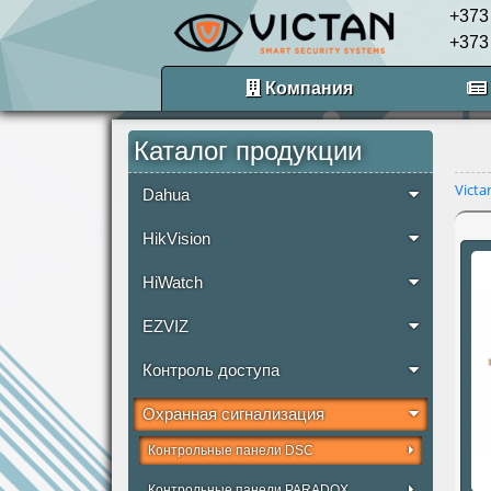
+373
+373
Компания
Каталог продукции
Victa
Dahua
HikVision
HiWatch
EZVIZ
Контроль доступа
Охранная сигнализация
Контрольные панели DSC
Контрольные панели PARADOX