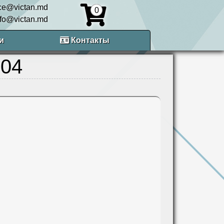
ice@victan.md
0
nfo@victan.md
и
Контакты
04