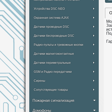
Устройства DSC-NEO
О
Охранная система AJAX
Мо
За
Датчики проводные DSC
ис
По
Датчики беспроводные DSC
Гар
Радио-пульты и тревожные кнопки
Датчики магнитоконтактные
Датчики периметральные
GSM и Радио передатчики
Сирены
Сопутствующие товары
Пожарная сигнализация
Домофоны