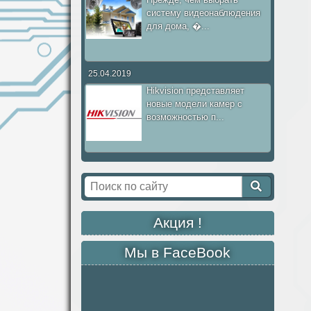
систему видеонаблюдения
для дома, �...
25.04.2019
Hikvision представляет
новые модели камер с
возможностью п...
Акция !
Мы в FaceBook