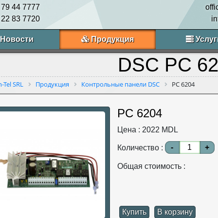
 79 44 7777
off
 22 83 7720
i
Новости
Продукция
Услуг
DSC PC 62
n-Tel SRL
Продукция
Контрольные панели DSC
PC 6204
PC 6204
Цена :
2022
MDL
-
+
Количество :
Общая стоимость :
Купить
В корзину