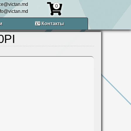
ice@victan.md
0
nfo@victan.md
и
Контакты
0PI