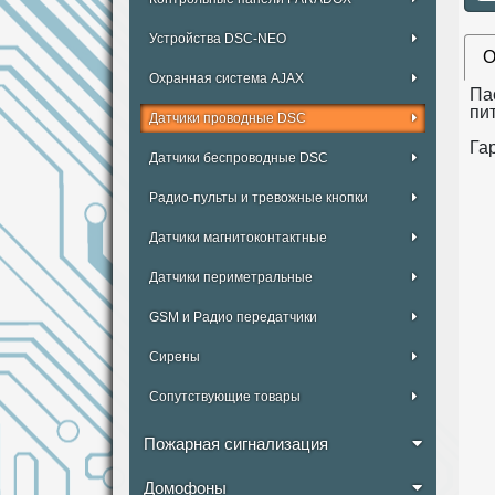
Устройства DSC-NEO
О
Охранная система AJAX
Па
пи
Датчики проводные DSC
Гар
Датчики беспроводные DSC
Радио-пульты и тревожные кнопки
Датчики магнитоконтактные
Датчики периметральные
GSM и Радио передатчики
Сирены
Сопутствующие товары
Пожарная сигнализация
Домофоны