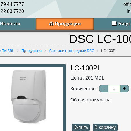
 79 44 7777
off
 22 83 7720
i
Новости
Продукция
Услуг
DSC LC-10
n-Tel SRL
Продукция
Датчики проводные DSC
LC-100PI
LC-100PI
Цена :
201
MDL
-
+
Количество :
Общая стоимость :
Купить
В корзину