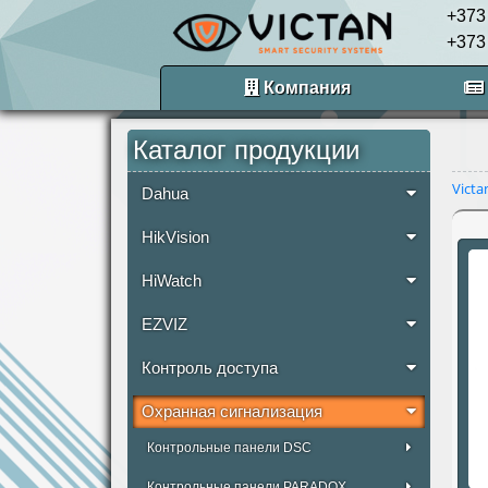
+373
+373
Компания
Каталог продукции
Victa
Dahua
HikVision
HiWatch
EZVIZ
Контроль доступа
Охранная сигнализация
Контрольные панели DSC
Контрольные панели PARADOX