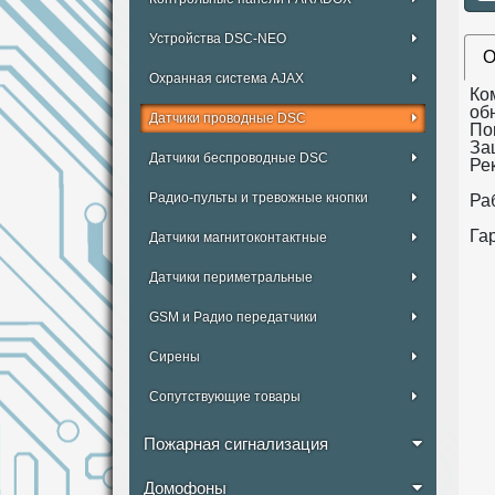
Устройства DSC-NEO
О
Охранная система AJAX
Ко
обн
Датчики проводные DSC
По
За
Датчики беспроводные DSC
Ре
Радио-пульты и тревожные кнопки
Ра
Гар
Датчики магнитоконтактные
Датчики периметральные
GSM и Радио передатчики
Сирены
Сопутствующие товары
Пожарная сигнализация
Домофоны