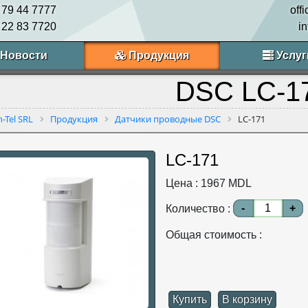
 79 44 7777
off
 22 83 7720
i
Новости
Продукция
Услуг
DSC LC-1
n-Tel SRL
Продукция
Датчики проводные DSC
LC-171
LC-171
Цена :
1967
MDL
-
+
Количество :
Общая стоимость :
Купить
В корзину