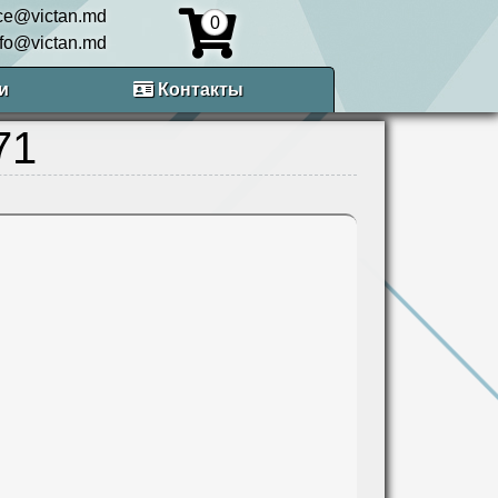
ice@victan.md
0
nfo@victan.md
и
Контакты
71