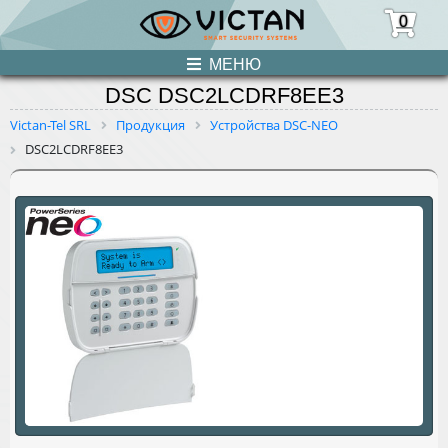
0
МЕНЮ
DSC DSC2LCDRF8EE3
ПРОДУКЦИЯ
Victan-Tel SRL
Продукция
Устройства DSC-NEO
DSC2LCDRF8EE3
НОВОСТИ
О НАС
УСЛУГИ
КОНТАКТЫ