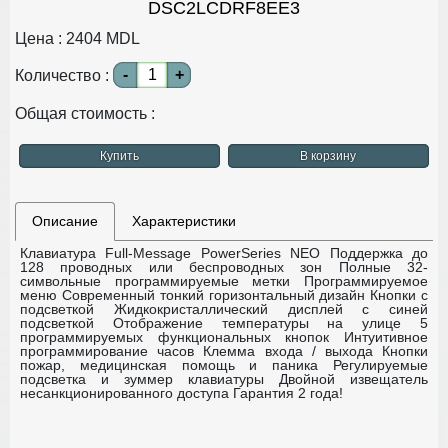
DSC2LCDRF8EE3
Цена :
2404
MDL
-
+
Количество :
Общая стоимость :
Купить
В корзину
Описание
Характеристики
Клавиатура Full-Message PowerSeries NEO
Поддержка до
128 проводных или беспроводных зон
Полные 32-
символьные программируемые метки
Программируемое
меню
Современный тонкий горизонтальный дизайн
Кнопки с
подсветкой
Жидкокристаллический дисплей с синей
подсветкой
Отображение температуры на улице
5
программируемых функциональных кнопок
Интуитивное
программирование часов
Клемма входа / выхода
Кнопки
пожар, медицинская помощь и паника
Регулируемые
подсветка и зуммер клавиатуры
Двойной извещатель
несанкционированного доступа
Гарантия 2 года!