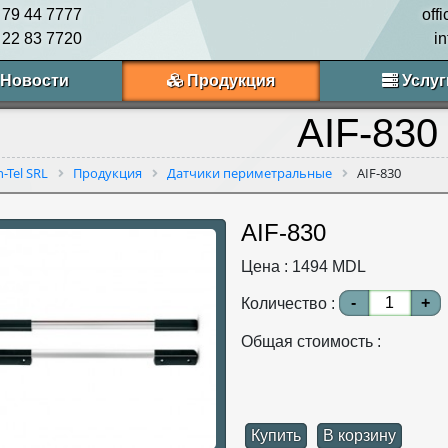
 79 44 7777
off
 22 83 7720
i
Новости
Продукция
Услуг
AIF-830
n-Tel SRL
Продукция
Датчики периметральные
AIF-830
AIF-830
Цена :
1494
MDL
-
+
Количество :
Общая стоимость :
Купить
В корзину