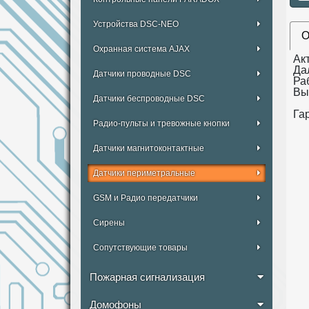
Устройства DSC-NEO
О
Охранная система AJAX
Ак
Дал
Датчики проводные DSC
Ра
Вы
Датчики беспроводные DSC
Гар
Радио-пульты и тревожные кнопки
Датчики магнитоконтактные
Датчики периметральные
GSM и Радио передатчики
Сирены
Сопутствующие товары
Пожарная сигнализация
Домофоны