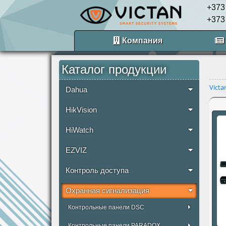
+373
+373
Компания
Каталог продукции
Victa
Dahua
HikVision
HiWatch
EZVIZ
Контроль доступа
Охранная сигнализация
Контрольные панели DSC
Контрольные панели PARADOX