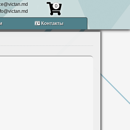
ice@victan.md
0
nfo@victan.md
и
Контакты