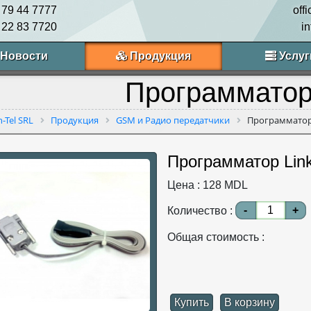
 79 44 7777
off
 22 83 7720
i
Новости
Продукция
Услуг
Программатор
n-Tel SRL
Продукция
GSM и Радио передатчики
Программатор
Программатор Lin
Цена :
128
MDL
-
+
Количество :
Общая стоимость :
Купить
В корзину