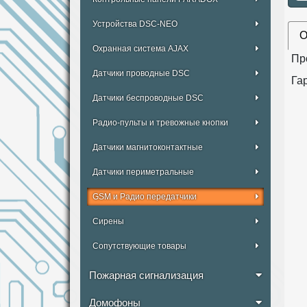
Устройства DSC-NEO
О
Охранная система AJAX
Пр
Датчики проводные DSC
Гар
Датчики беспроводные DSC
Радио-пульты и тревожные кнопки
Датчики магнитоконтактные
Датчики периметральные
GSM и Радио передатчики
Сирены
Сопутствующие товары
Пожарная сигнализация
Домофоны