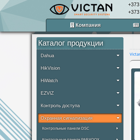
+373
+373
Компания
Каталог продукции
Victa
Dahua
HikVision
HiWatch
EZVIZ
Контроль доступа
Охранная сигнализация
Контрольные панели DSC
Контрольные панели PARADOX