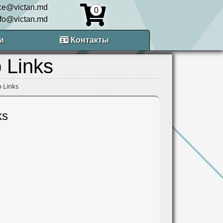
ice@victan.md
0
nfo@victan.md
и
Контакты
 Links
 Links
ks