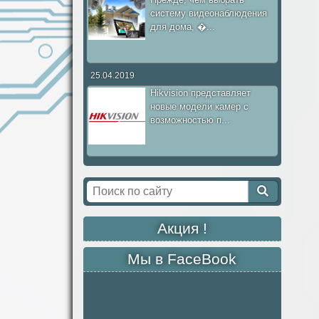
систему видеонаблюдения
для дома, �...
25.04.2019
Hikvision представляет
новые модели камер с
возможностью п...
Акция !
Мы в FaceBook