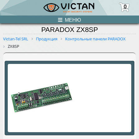
0
МЕНЮ
PARADOX ZX8SP
ПРОДУКЦИЯ
Victan-Tel SRL
Продукция
Контрольные панели PARADOX
ZX8SP
НОВОСТИ
О НАС
УСЛУГИ
КОНТАКТЫ