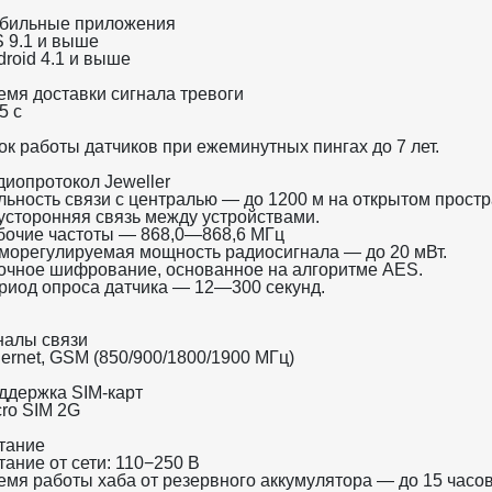
бильные приложения
S 9.1 и выше
droid 4.1 и выше
емя доставки сигнала тревоги
5 c
ок работы датчиков при ежеминутных пингах до
7
лет.
диопротокол Jeweller
льность связи с централью — до 1200 м на открытом простр
усторонняя связь между устройствами.
бочие частоты — 868,0—868,6 МГц
морегулируемая мощность радиосигнала — до 20 мВт.
очное шифрование, основанное на алгоритме AES.
риод опроса датчика — 12—300 секунд.
налы связи
hernet, GSM (850/900/1800/1900 МГц)
ддержка SIM-карт
cro SIM 2G
тание
тание от сети: 110−250 В
емя работы хаба от резервного аккумулятора — до 15 часо