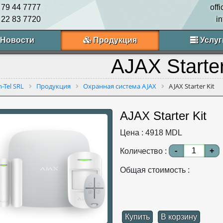
 79 44 7777
off
 22 83 7720
i
Новости
Продукция
Услуг
AJAX Starter
n-Tel SRL
Продукция
Охранная система AJAX
AJAX Starter Kit
AJAX Starter Kit
Цена :
4918
MDL
-
+
Количество :
Общая стоимость :
Купить
В корзину