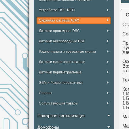
Устройства DSC-NEO
О
Охранная система AJAX
Ст
Датчики проводные DSC
Со
Датчики беспроводные DSC
Пр
Чу
Радио-пульты и тревожные кнопки
Ха
Ос
Датчики магнитоконтактные
Во
за
Датчики периметральные
Те
GSM и Радио передатчики
Ко
Сирены
1 
1 
1 
Сопутствующие товары
1 
Пожарная сигнализация
Мак
Ма
Домофоны