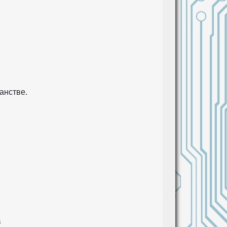
анстве.
в