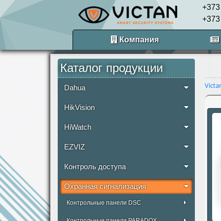
+373
+373
Компания
Каталог продукции
Victa
Dahua
HikVision
HiWatch
EZVIZ
Контроль доступа
Охранная сигнализация
Контрольные панели DSC
Контрольные панели PARADOX