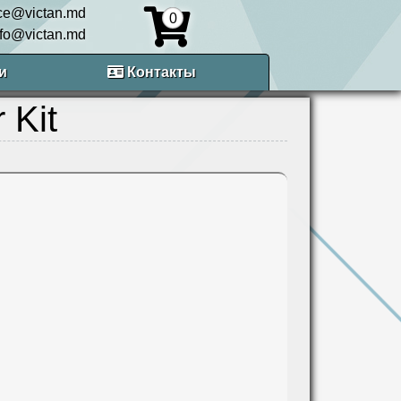
ice@victan.md
0
nfo@victan.md
и
Контакты
 Kit