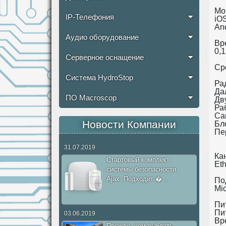
Мо
IP-Телефония
iO
An
Аудио оборудование
Вр
0,1
Серверное оснащение
Ср
Система HydroStop
Ра
Да
ПО Macroscop
Дв
Ра
Са
Новости Компании
Бл
Пе
31.07.2019
Ка
Стартовый комплект
Et
системы безопасности
Ajax. Подходит �...
По
Mi
Пи
Пи
03.06.2019
Вр
Прежде, чем выбрать