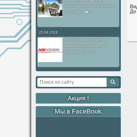
систему видеонаблюдения
Ви
До
для дома, �...
25.04.2019
Hikvision представляет
новые модели камер с
возможностью п...
Акция !
Мы в FaceBook