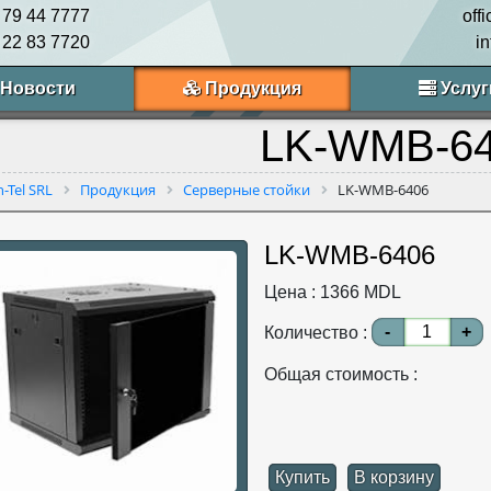
 79 44 7777
off
 22 83 7720
i
Новости
Продукция
Услуг
LK-WMB-6
n-Tel SRL
Продукция
Серверные стойки
LK-WMB-6406
LK-WMB-6406
Цена :
1366
MDL
-
+
Количество :
Общая стоимость :
Купить
В корзину