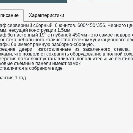
писание
Характеристики
аф серверный сборный 6 юнитов. 600*450*356. Черного цв
0мм, несущей конструкции 1.5мм,
аф 6u настенный 19" с глубиной 450мм - это самое недоро
монтажа небольшого количество телекоммуникационного об
афы 6u имеют рамную разборно-сборную.
редние двери, изготовленные из закаленного стекла
мками, что позволяет сохранять оборудование в полной сох
верстия позволяют устанавливать дополнительные вентиля
ковые съёмные панели имеют замок.
ставляется в собраном виде
антия 1 год.