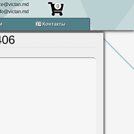
ice@victan.md
0
nfo@victan.md
и
Контакты
406