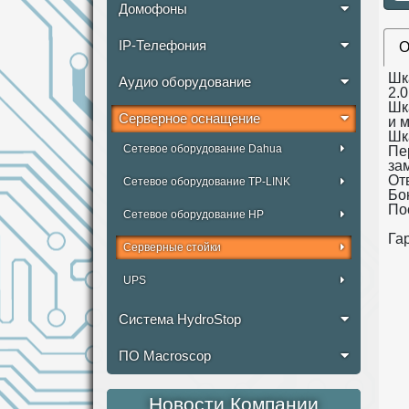
Домофоны
IP-Телефония
О
Шк
Аудио оборудование
2.
Шк
Серверное оснащение
и 
Шк
Сетевое оборудование Dahua
Пе
за
От
Сетевое оборудование TP-LINK
Бо
По
Сетевое оборудование HP
Гар
Серверные стойки
UPS
Система HydroStop
ПО Macroscop
Новости Компании