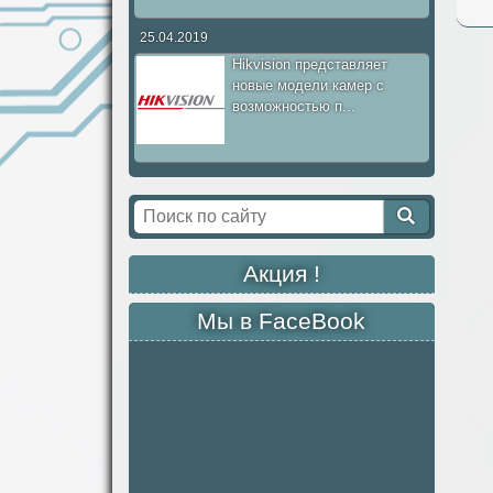
25.04.2019
Hikvision представляет
новые модели камер с
возможностью п...
Акция !
Мы в FaceBook