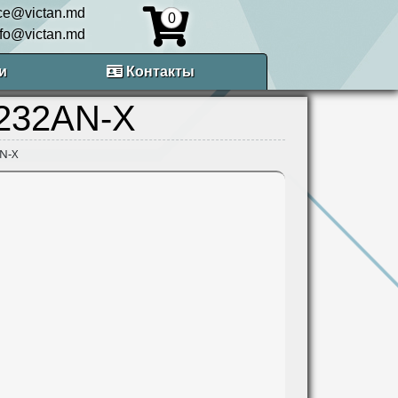
ice@victan.md
0
nfo@victan.md
и
Контакты
232AN-X
N-X