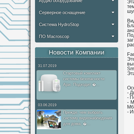
Аудио оборудование
Эт
те
шу
Серверное оснащение
Ви
Система HydroStop
Бл
ан
По
ПО Macroscop
за
ра
Новости Компании
Fac
Эт
вы
31.07.2019
Sm
Стартовый комплект
Эт
системы безопасности
Ajax. Подходит �...
Ос
- Д
- 
- 
03.06.2019
Мби
- 
Прежде, чем выбрать
систему видеонаблюдения
для дома, �...