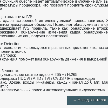
а функция обеспечивает автоматическое включение или вы
мпературы процессора, что позволит продлить срок службы
м.
део аналитика IVS
агодаря встроенной интеллектуальной видеоаналитике,
ализа движущихся объектов. Позволяет обнаруживать в од
ддерживает IVS правила, такие как: обнаружение вторж
граждения, обнаружение изменения кадра, обнаружение
спознавание лиц, подсчет посетителей.
e Detection
о технология используется в различных приложениях, позво
полнить поиск.
art поиск
а функция поможет вам обнаружить движения в выбранной 
обенности:
вухканальное сжатие видео H.265 + / H.265
Поддержка HDCVI / AHD / TVI / CVBS / IP видеовходов
Макс. 32-кан. входы IP-камеры, каждый канал до 6 Мп; М
т / с
Интеллектуальный поиск и интеллектуальная видеосистема
← Назад в каталог