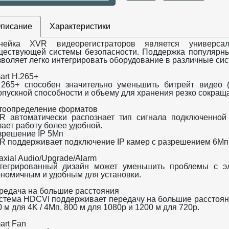
писание
Характеристики
нейка XVR видеорегистраторов является универс
ществующей системы безопасности. Поддержка популярны
зволяет легко интегрировать оборудование в различные с
art H.265+
 265+ способен значительно уменьшить битрейт видео 
опускной способности и объему для хранения резко сокращ
тоопределение форматов
R автоматически распознает тип сигнала подключенной 
лает работу более удобной.
зрешение IP 5Мп
R поддерживает подключение IP камер с разрешением 6Мп
axial Audio/Upgrade/Alarm
тегрированный дизайн может уменьшить проблемы с эле
ономичным и удобным для установки.
редача на большие расстояния
стема HDCVI поддерживает передачу на большие расстояни
 м для 4K / 4Mп, 800 м для 1080p и 1200 м для 720p.
art Fan