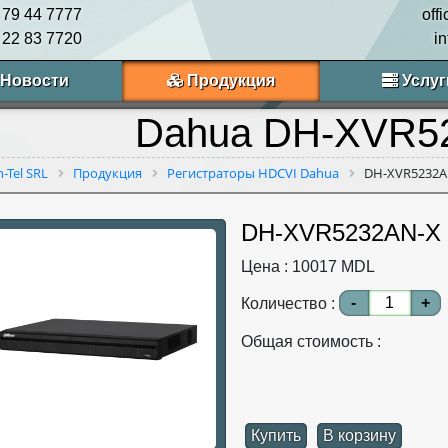
 79 44 7777
off
 22 83 7720
i
Новости
Продукция
Услуг
Dahua DH-XVR5
n-Tel SRL
Продукция
Регистраторы HDCVI Dahua
DH-XVR5232A
DH-XVR5232AN-X
Цена :
10017
MDL
-
+
Количество :
Общая стоимость :
Купить
В корзину