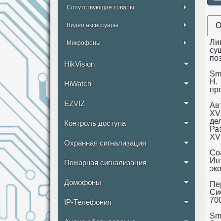
Сопутствующие товары
О
Видео аксессуары
Ли
Микрофоны
су
по
HikVision
Sm
H.
HiWatch
пр
EZVIZ
Ав
XV
де
Контроль доступа
Ра
XV
Охранная сигнализация
Co
Ин
Пожарная сигнализация
эк
Домофоны
Пе
Си
700
IP-Телефония
Sm