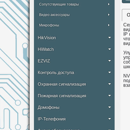
Сопутствующие товары
О
Видео аксессуары
Cе
Микрофоны
ви
IP
HikVision
чт
ви
HiWatch
Ул
уп
EZVIZ
со
шк
Контроль доступа
NV
по
Охранная сигнализация
вз
Пожарная сигнализация
Домофоны
IP-Телефония