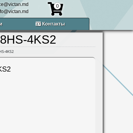
ice@victan.md
0
nfo@victan.md
и
Контакты
08HS-4KS2
HS-4KS2
KS2