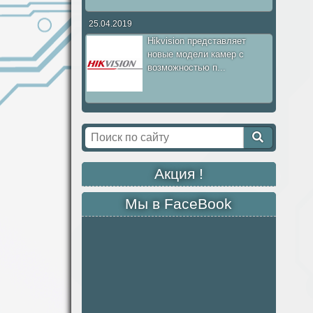
25.04.2019
Hikvision представляет
новые модели камер с
возможностью п...
Акция !
Мы в FaceBook