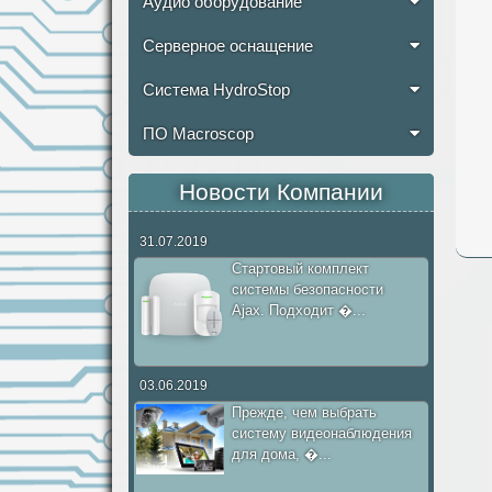
Аудио оборудование
Серверное оснащение
Система HydroStop
ПО Macroscop
Новости Компании
31.07.2019
Стартовый комплект
системы безопасности
Ajax. Подходит �...
03.06.2019
Прежде, чем выбрать
систему видеонаблюдения
для дома, �...