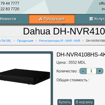
 79 44 7777
off
 22 83 7720
i
Новости
Продукция
Услуг
Dahua DH-NVR41
n-Tel SRL
Продукция
Регистраторы IP - NVR - NVR
DH-NVR4108
DH-NVR4108HS-4
Цена :
3552
MDL
-
+
Количество :
Общая стоимость :
Купить
В корзину