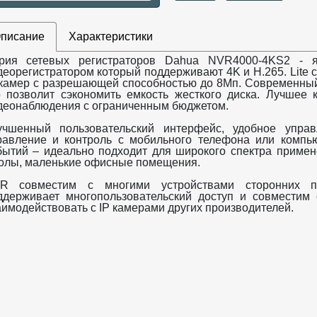
писание
Характеристики
рия сетевых регистраторов Dahua NVR4000-4KS2 - 
деорегистратором который поддерживают 4K и H.265. Lite
 камер с разрешающей способностью до 8Мп. Современный
о позволит сэкономить емкость жесткого диска. Лучшее 
деонаблюдения с ограниченным бюджетом.
учшенный пользовательский интерфейс, удобное упр
равление и контроль с мобильного телефона или компь
бытий – идеально подходит для широкого спектра примене
олы, маленькие офисные помещения.
R совместим с многими устройствами сторонних про
ддерживает многопользовательский доступ и совместим
аимодействовать с IP камерами других производителей.