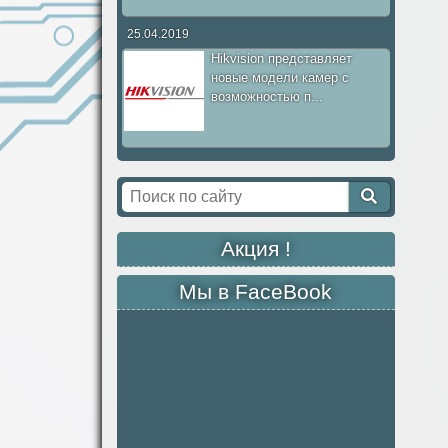
25.04.2019
Hikvision представляет
новые модели камер с
возможностью п...
Акция !
Мы в FaceBook