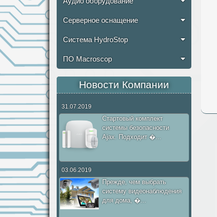
Аудио оборудование
Серверное оснащение
Система HydroStop
ПО Macroscop
Новости Компании
31.07.2019
Стартовый комплект
системы безопасности
Ajax. Подходит �...
03.06.2019
Прежде, чем выбрать
систему видеонаблюдения
для дома, �...