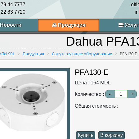
 79 44 7777
off
 22 83 7720
i
Новости
Продукция
Услуг
Dahua PFA1
n-Tel SRL
Продукция
Сопутствующее оборудование
PFA130-E
PFA130-E
Цена :
164
MDL
-
+
Количество :
Общая стоимость :
Купить
В корзину