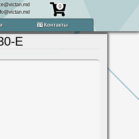
ice@victan.md
0
nfo@victan.md
и
Контакты
30-E