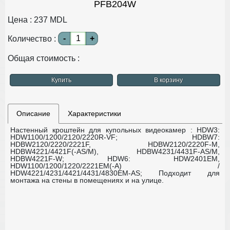
PFB204W
Цена :
237
MDL
-
+
Количество :
Общая стоимость :
Купить
В корзину
Описание
Характеристики
Настенный кроштейн для купольных видеокамер :
HDW3:
HDW1100/1200/2120/2220R-VF;
HDBW7:
HDBW2120/2220/2221F, HDBW2120/2220F-M,
HDBW4221/4421F(-AS/M), HDBW4231/4431F-AS/M,
HDBW4221F-W;
HDW6: HDW2401EM,
HDW1100/1200/1220/2221EM(-A) /
HDW4221/4231/4421/4431/4830EM-AS;
Подходит для
монтажа на стены в помещениях и на улице.