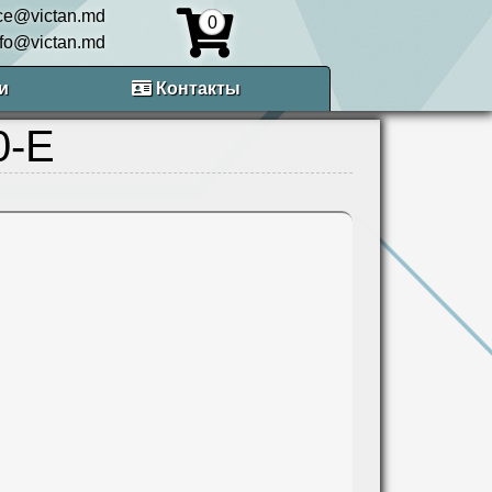
ice@victan.md
0
nfo@victan.md
и
Контакты
0-E