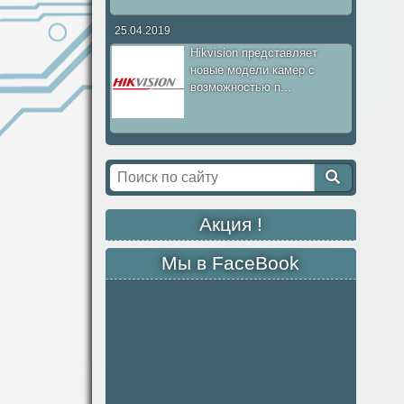
25.04.2019
Hikvision представляет
новые модели камер с
возможностью п...
Акция !
Мы в FaceBook