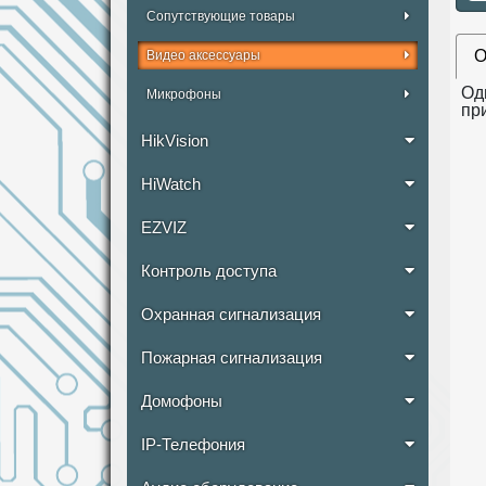
Сопутствующие товары
О
Видео аксессуары
Од
Микрофоны
пр
HikVision
HiWatch
EZVIZ
Контроль доступа
Охранная сигнализация
Пожарная сигнализация
Домофоны
IP-Телефония