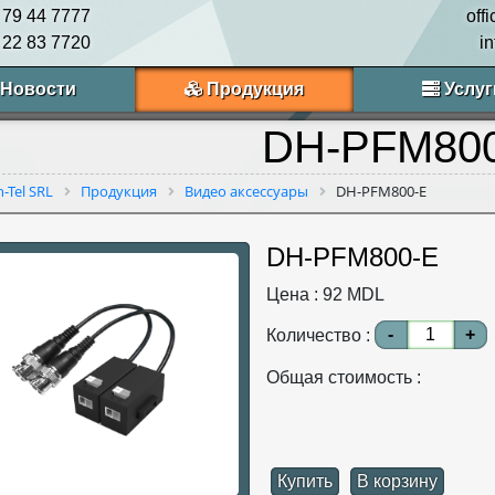
 79 44 7777
off
 22 83 7720
i
Новости
Продукция
Услуг
DH-PFM80
n-Tel SRL
Продукция
Видео аксессуары
DH-PFM800-E
DH-PFM800-E
Цена :
92
MDL
-
+
Количество :
Общая стоимость :
Купить
В корзину