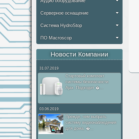
Аудио оборудование
Серверное оснащение
Система HydroStop
ПО Macroscop
Новости Компании
31.07.2019
Стартовый комплект
системы безопасности
Ajax. Подходит �...
03.06.2019
Прежде, чем выбрать
систему видеонаблюдения
для дома, �...