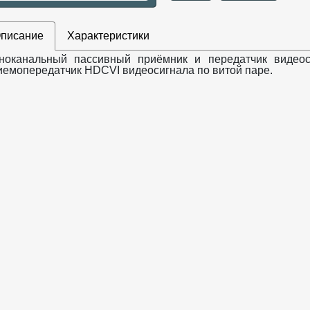
писание
Характеристики
ноканальный пассивный приёмник и передатчик видео
иемопередатчик HDCVI видеосигнала по витой паре.