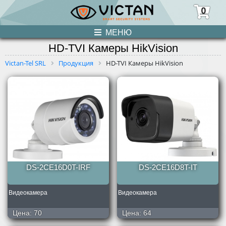
0
МЕНЮ
HD-TVI Камеры HikVision
ПРОДУКЦИЯ
Victan-Tel SRL
Продукция
HD-TVI Камеры HikVision
НОВОСТИ
О НАС
УСЛУГИ
КОНТАКТЫ
DS-2CE16D0T-IRF
DS-2CE16D8T-IT
Видеокамера
Видеокамера
Цена:
70
Цена:
64