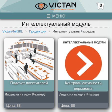
0
МЕНЮ
Интеллектуальный модуль
ПРОДУКЦИЯ
Victan-Tel SRL
Продукция
Интеллектуальный модуль
НОВОСТИ
О НАС
УСЛУГИ
КОНТАКТЫ
Подсчет посетителей
Контроль активности
персонала
Лицензия на одну IP-камеру
Лицензия на одну IP-камеру
Цена:
88
Цена:
88